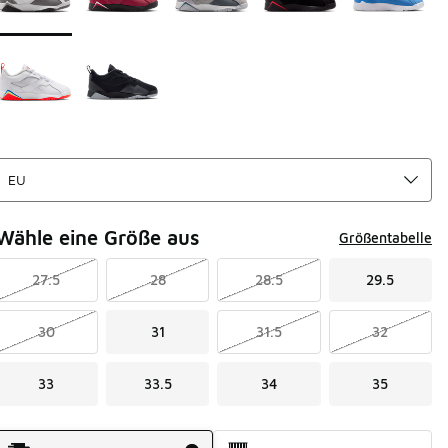
Wähle eine Größe aus
Größentabelle
27.5
28
28.5
29.5
30
31
31.5
32
33
33.5
34
35
Versandart