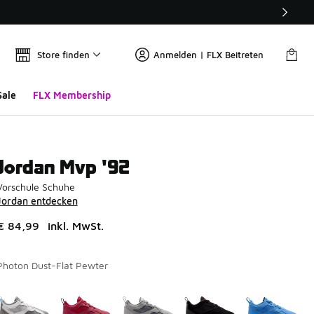
Store finden
Anmelden | FLX Beitreten
Sale
FLX Membership
Jordan Mvp '92
Vorschule Schuhe
Jordan entdecken
€ 84,99
inkl. MwSt.
Photon Dust-Flat Pewter
Seite 1 von 1 zeigt die Farben 1 bis 7 von 7 an.
Bitte wählen Sie einen Stil aus
*