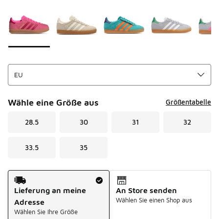
Seite 1 von 1 zeigt die Farben 1 bis 9 von 9 an.
Bitte wählen Sie einen Stil aus
*
Wähle eine Größe aus
Größentabelle
28.5
30
31
32
33.5
35
Versandart
Lieferung an meine
An Store senden
Wählen Sie einen Shop aus
Adresse
Wählen Sie Ihre Größe