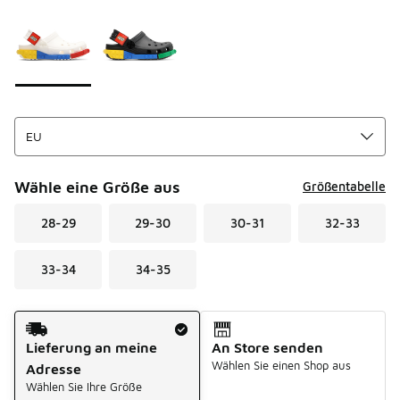
Seite 1 von 1 zeigt die Farben 1 bis 2 von 2 an.
Bitte wählen Sie einen Stil aus
*
Wähle eine Größe aus
Größentabelle
28-29
29-30
30-31
32-33
33-34
34-35
Versandart
Lieferung an meine
An Store senden
Wählen Sie einen Shop aus
Adresse
Wählen Sie Ihre Größe