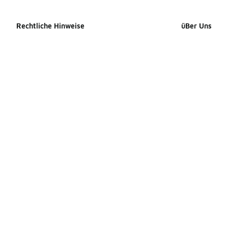
Rechtliche Hinweise
üBer Uns
Cookie-erklärung
Impressum
Datenschutzerklärung
Presse Kontak
Allgemeine Geschäftsbedingungen
Karriere
Erklärung zur Barrierefreiheit
Produkte Site
Ihre Rechte
Produkte Site