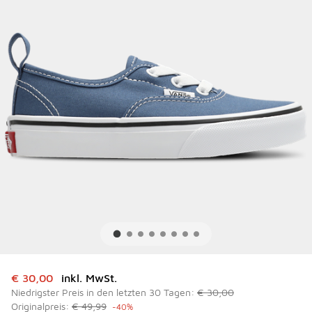
Dieser Artikel ist im Sale. Der Preis ist von auf € 30,00 ge
€ 30,00
inkl. MwSt.
Niedrigster Preis in den letzten 30 Tagen:
€ 30,00
Originalpreis:
€ 49,99
-40%