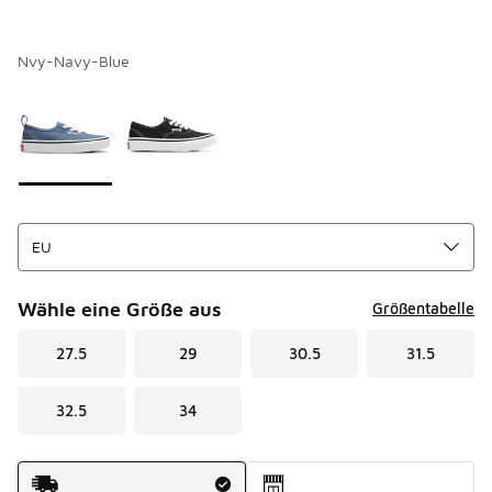
Nvy-Navy-Blue
Seite 1 von 1 zeigt die Farben 1 bis 2 von 2 an.
Bitte wählen Sie einen Stil aus
*
Wähle eine Größe aus
Größentabelle
27.5
29
30.5
31.5
32.5
34
Versandart