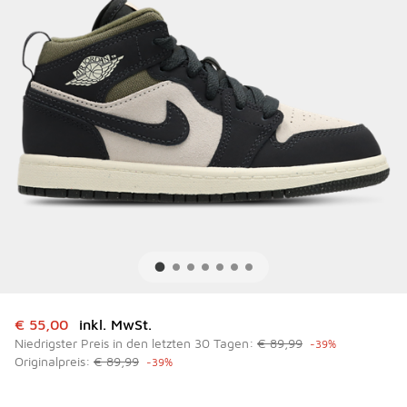
Dieser Artikel ist im Sale. Der Preis ist von auf € 55,00 ge
€ 55,00
inkl. MwSt.
Niedrigster Preis in den letzten 30 Tagen:
€ 89,99
-39%
Originalpreis:
€ 89,99
-39%