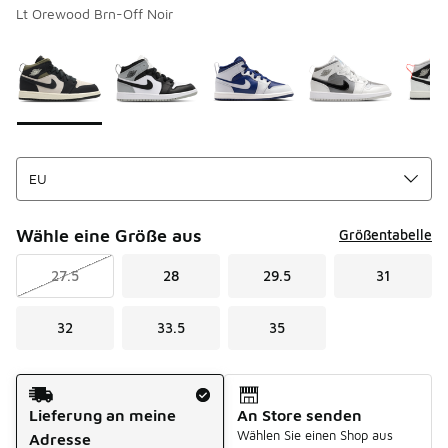
Lt Orewood Brn-Off Noir
Bitte wählen Sie einen Stil aus
*
Seite 1 von 2 zeigt die Farben 1 bis 10 von 13 an.
Wähle eine Größe aus
Größentabelle
27.5
28
29.5
31
32
33.5
35
Versandart
Lieferung an meine
An Store senden
Wählen Sie einen Shop aus
Adresse