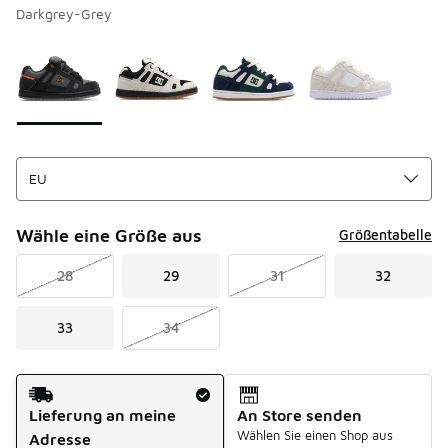
Darkgrey-Grey
Bitte wählen Sie einen Stil aus
*
Seite 1 von 1 zeigt die Farben 1 bis 4 von 4 an.
Wähle eine Größe aus
Größentabelle
28
29
31
32
33
34
Versandart
Lieferung an meine
An Store senden
Wählen Sie einen Shop aus
Adresse