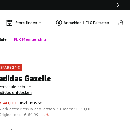
Store finden
Anmelden | FLX Beitreten
Sale
FLX Membership
SPARE 24 €
adidas Gazelle
Vorschule Schuhe
adidas entdecken
Dieser Artikel ist im Sale. Der Preis ist von auf € 40,00 gefal
€ 40,00
inkl. MwSt.
Niedrigster Preis in den letzten 30 Tagen:
€ 40,00
Originalpreis:
€ 64,99
-38%