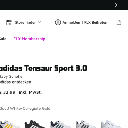
Store finden
Anmelden | FLX Beitreten
Sale
FLX Membership
adidas Tensaur Sport 3.0
Baby Schuhe
adidas entdecken
€ 32,99
inkl. MwSt.
Cloud White-Collegiate Gold
Seite 1 von 1 zeigt die Farben 1 bis 5 von 5 an.
Bitte wählen Sie einen Stil aus
*