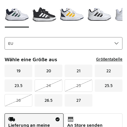
Seite 1 von 1 zeigt die Farben 1 bis 5 von 5 an.
Bitte wählen Sie einen Stil aus
*
Wähle eine Größe aus
Größentabelle
19
20
21
22
23.5
24
25
25.5
26
26.5
27
Versandart
Lieferung an meine
An Store senden