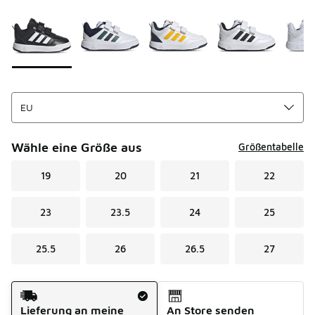
Seite 1 von 1 zeigt die Farben 1 bis 5 von 5 an.
Bitte wählen Sie einen Stil aus
*
Wähle eine Größe aus
Größentabelle
19
20
21
22
23
23.5
24
25
25.5
26
26.5
27
Versandart
Lieferung an meine
An Store senden