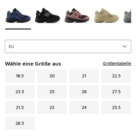
Seite 1 von 1 zeigt die Farben 1 bis 6 von 6 an.
Bitte wählen Sie einen Stil aus
*
Wähle eine Größe aus
Größentabelle
18.5
20
21
22.5
23.5
25
26
27.5
21.5
23
24
25.5
26.5