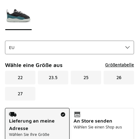
Seite 1 von 1 zeigt die Farben 1 bis 1 von 1 an.
Bitte wählen Sie einen Stil aus
*
Wähle eine Größe aus
Größentabelle
22
23.5
25
26
27
Versandart
Lieferung an meine
An Store senden
Wählen Sie einen Shop aus
Adresse
Wählen Sie Ihre Größe