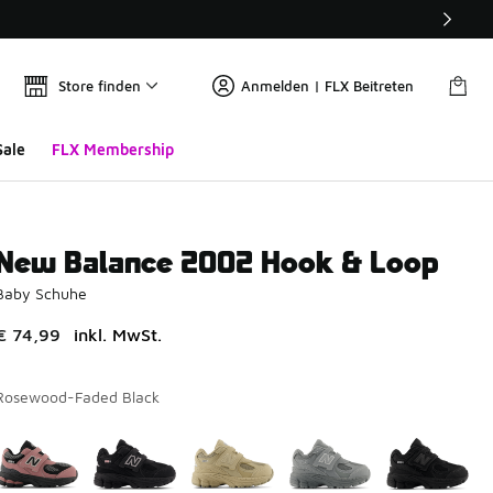
Store finden
Anmelden | FLX Beitreten
Sale
FLX Membership
New Balance 2002 Hook & Loop
Baby Schuhe
€ 74,99
inkl. MwSt.
Rosewood-Faded Black
Bitte wählen Sie einen Stil aus
*
Seite 1 von 1 zeigt die Farben 1 bis 6 von 6 an.