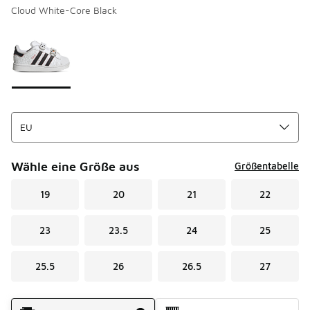
Cloud White-Core Black
Seite 1 von 1 zeigt die Farben 1 bis 1 von 1 an.
Bitte wählen Sie einen Stil aus
*
Wähle eine Größe aus
Größentabelle
19
20
21
22
23
23.5
24
25
25.5
26
26.5
27
Versandart