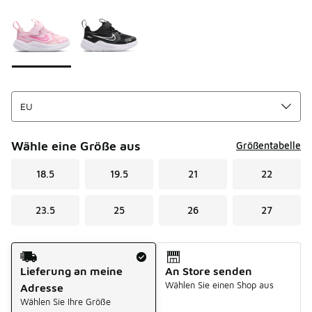
Seite 1 von 1 zeigt die Farben 1 bis 2 von 2 an.
Bitte wählen Sie einen Stil aus
*
Wähle eine Größe aus
Größentabelle
18.5
19.5
21
22
23.5
25
26
27
Versandart
Lieferung an meine
An Store senden
Wählen Sie einen Shop aus
Adresse
Wählen Sie Ihre Größe