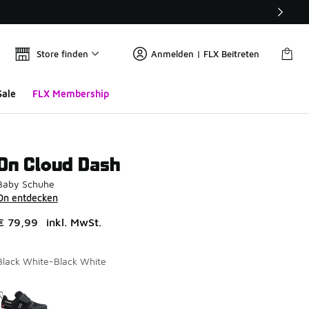
Store finden
Anmelden | FLX Beitreten
Sale
FLX Membership
On Cloud Dash
Baby Schuhe
On entdecken
€ 79,99
inkl. MwSt.
Black White-Black White
Seite 1 von 1 zeigt die Farben 1 bis 1 von 1 an.
Bitte wählen Sie einen Stil aus
*