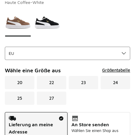
Haute Coffee-White
Seite 1 von 1 zeigt die Farben 1 bis 2 von 2 an.
Bitte wählen Sie einen Stil aus
*
Wähle eine Größe aus
Größentabelle
20
22
23
24
25
27
Versandart
Lieferung an meine
An Store senden
Wählen Sie einen Shop aus
Adresse