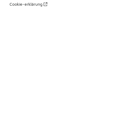
Cookie-erklärung
Datenschutzerklärung
Allgemeine Geschäftsbedingungen
Erklärung zur Barrierefreiheit
Ihre Rechte
üBer Uns
Impressum
Presse Kontakte
Karriere
Produkte Sitemap 1
Produkte Sitemap 2