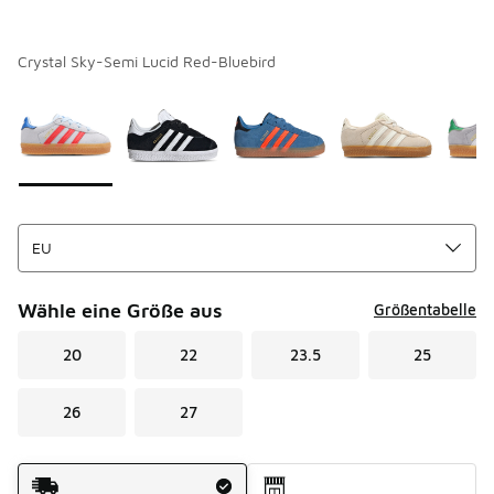
Crystal Sky-Semi Lucid Red-Bluebird
Seite 1 von 1 zeigt die Farben 1 bis 6 von 6 an.
Bitte wählen Sie einen Stil aus
*
Wähle eine Größe aus
Größentabelle
20
22
23.5
25
26
27
Versandart