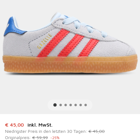
Dieser Artikel ist im Sale. Der Preis ist von auf € 45,00 ge
€ 45,00
inkl. MwSt.
Niedrigster Preis in den letzten 30 Tagen:
€ 45,00
Originalpreis:
€ 59,99
-25%