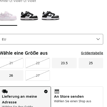
White-Lt Violet-Lt Violet
Seite 1 von 1 zeigt die Farben 1 bis 3 von 3 an.
Bitte wählen Sie einen Stil aus
*
Wähle eine Größe aus
Größentabelle
21
22
23.5
25
26
27
Versandart
Lieferung an meine
An Store senden
Wählen Sie einen Shop aus
Adresse
Wählen Sie Ihre Größe