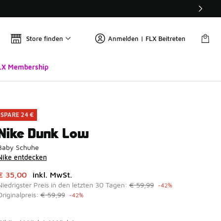
Store finden
Anmelden | FLX Beitreten
LX Membership
SPARE 24 €
Nike Dunk Low
Baby Schuhe
Nike entdecken
Dieser Artikel ist im Sale. Der Preis ist von auf € 35,00 gefal
€ 35,00
inkl. MwSt.
Niedrigster Preis in den letzten 30 Tagen:
€ 59,99
-42%
Originalpreis:
€ 59,99
-42%