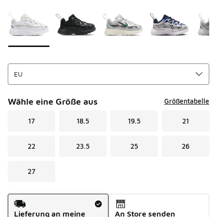
Seite 1 von 1 zeigt die Farben 1 bis 8 von 8 an.
Bitte wählen Sie einen Stil aus
*
Wähle eine Größe aus
Größentabelle
17
18.5
19.5
21
22
23.5
25
26
27
Versandart
Lieferung an meine
An Store senden