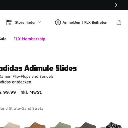
Store finden
Anmelden | FLX Beitreten
Sale
FLX Membership
adidas Adimule Slides
Damen Flip-Flops and Sandals
adidas entdecken
€ 99,99
inkl. MwSt.
Sand Strata-Sand Strata
Seite 1 von 1 zeigt die Farben 1 bis 5 von 5 an.
Bitte wählen Sie einen Stil aus
*