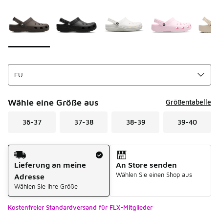
Seite 1 von 1 zeigt die Farben 1 bis 6 von 6 an.
Bitte wählen Sie einen Stil aus
*
Wähle eine Größe aus
Größentabelle
36-37
37-38
38-39
39-40
Versandart
Lieferung an meine
An Store senden
Wählen Sie einen Shop aus
Adresse
Wählen Sie Ihre Größe
Kostenfreier Standardversand für FLX-Mitglieder