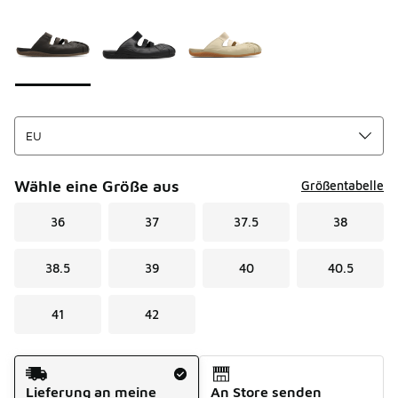
Seite 1 von 1 zeigt die Farben 1 bis 3 von 3 an.
Bitte wählen Sie einen Stil aus
*
Wähle eine Größe aus
Größentabelle
36
37
37.5
38
38.5
39
40
40.5
41
42
Versandart
Lieferung an meine
An Store senden