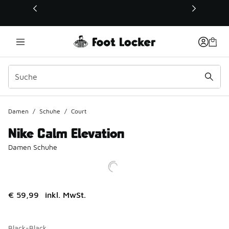
Dieser Link öffnet sich in einem neuen Fenster
Damen
/
Schuhe
/
Court
Nike Calm Elevation
Damen Schuhe
€ 59,99
inkl. MwSt.
Black-Black