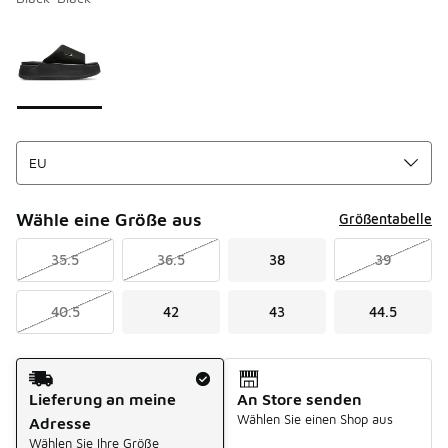
Bitte wählen Sie einen Stil aus
*
Seite 1 von 1 zeigt die Farben 1 bis 1 von 1 an.
Wähle eine Größe aus
Größentabelle
35.5
36.5
38
39
40.5
42
43
44.5
Versandart
Lieferung an meine
An Store senden
Wählen Sie einen Shop aus
Adresse
Wählen Sie Ihre Größe