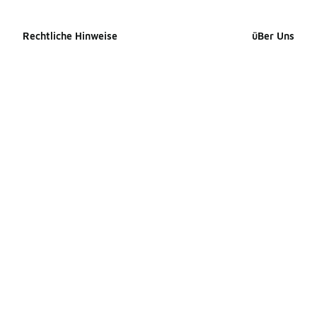
Rechtliche Hinweise
üBer Uns
Cookie-erklärung
Impressum
Datenschutzerklärung
Presse Kontak
Allgemeine Geschäftsbedingungen
Karriere
Erklärung zur Barrierefreiheit
Produkte Site
Ihre Rechte
Produkte Site