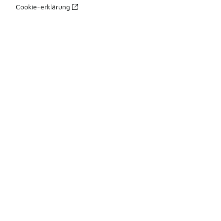
Cookie-erklärung
Datenschutzerklärung
Allgemeine Geschäftsbedingungen
Erklärung zur Barrierefreiheit
Ihre Rechte
üBer Uns
Impressum
Presse Kontakte
Karriere
Produkte Sitemap 1
Produkte Sitemap 2