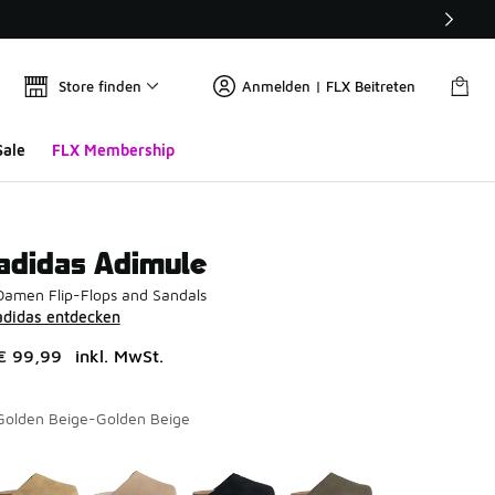
Store finden
Anmelden | FLX Beitreten
Sale
FLX Membership
adidas Adimule
Damen Flip-Flops and Sandals
adidas entdecken
€ 99,99
inkl. MwSt.
Golden Beige-Golden Beige
Seite 1 von 1 zeigt die Farben 1 bis 4 von 4 an.
Bitte wählen Sie einen Stil aus
*