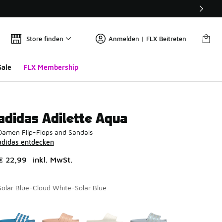
Store finden
Anmelden | FLX Beitreten
Sale
FLX Membership
adidas Adilette Aqua
Damen Flip-Flops and Sandals
adidas entdecken
€ 22,99
inkl. MwSt.
Solar Blue-Cloud White-Solar Blue
Seite 1 von 1 zeigt die Farben 1 bis 4 von 4 an.
Bitte wählen Sie einen Stil aus
*