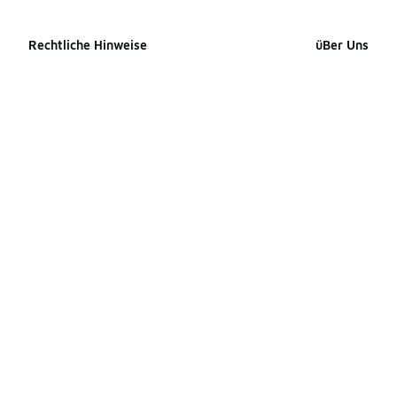
Rechtliche Hinweise
üBer Uns
Cookie-erklärung
Impressum
Datenschutzerklärung
Presse Kontak
Allgemeine Geschäftsbedingungen
Karriere
Erklärung zur Barrierefreiheit
Produkte Site
Ihre Rechte
Produkte Site