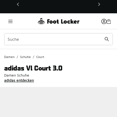
Dieser Link öffnet sich in einem neuen Fenster
Damen
/
Schuhe
/
Court
adidas Vl Court 3.0
Damen Schuhe
adidas entdecken