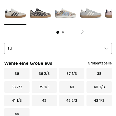
Seite 1 von 2 zeigt die Farben 1 bis 10 von 17 an.
Bitte wählen Sie einen Stil aus
*
Bi
Wähle eine Größe aus
Größentabelle
36
36 2/3
37 1/3
38
38 2/3
39 1/3
40
40 2/3
41 1/3
42
42 2/3
43 1/3
44