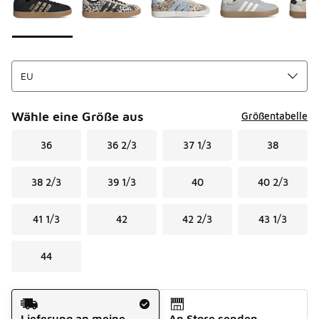
Wähle eine Größe aus
Größentabelle
36
36 2/3
37 1/3
38
38 2/3
39 1/3
40
40 2/3
41 1/3
42
42 2/3
43 1/3
44
Versandart
Lieferung an meine
An Store senden