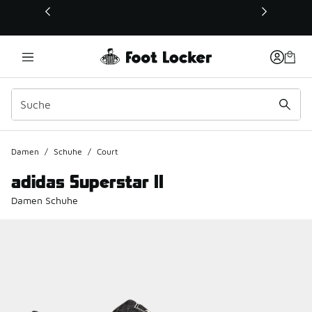
Dieser Link öffnet sich in einem neuen Fenster
Damen
/
Schuhe
/
Court
adidas Superstar II
Damen Schuhe