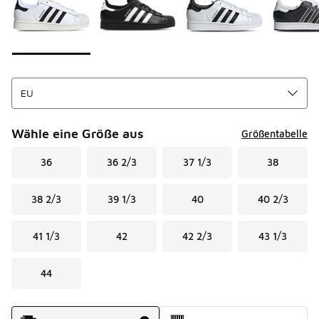
Wähle eine Größe aus
Größentabelle
36
36 2/3
37 1/3
38
38 2/3
39 1/3
40
40 2/3
41 1/3
42
42 2/3
43 1/3
44
Versandart