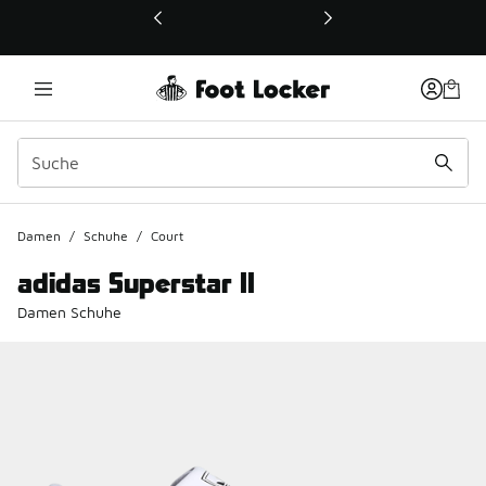
Dieser Link öffnet sich in einem neuen Fenster
Damen
/
Schuhe
/
Court
adidas Superstar II
Damen Schuhe