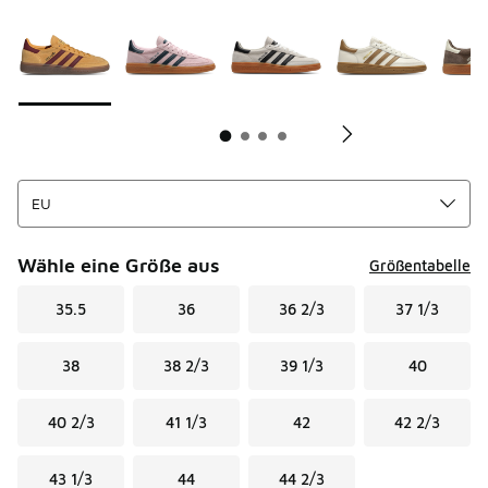
Seite 1 von 4 zeigt die Farben 1 bis 10 von 37 an.
Bitte wählen Sie einen Stil aus
*
Bi
Wähle eine Größe aus
Größentabelle
35.5
36
36 2/3
37 1/3
38
38 2/3
39 1/3
40
40 2/3
41 1/3
42
42 2/3
43 1/3
44
44 2/3