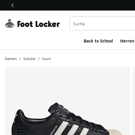
Dieser Link öffnet sich in einem neuen Fenster
Back to School
Herren
Damen
/
Schuhe
/
Court