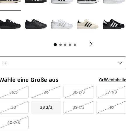
Wähle eine Größe aus
Größentabelle
35.5
36
36 2/3
37 1/3
38
38 2/3
39 1/3
40
40 2/3