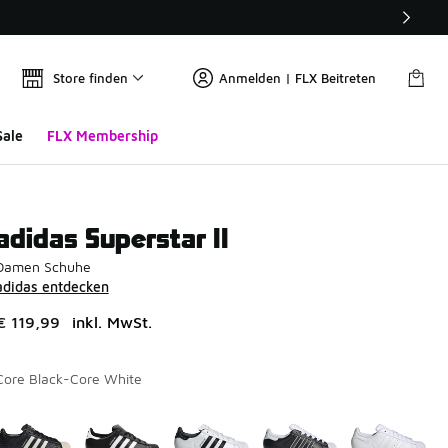
Store finden
Anmelden | FLX Beitreten
Sale
FLX Membership
adidas Superstar II
Damen Schuhe
adidas entdecken
€ 119,99
inkl. MwSt.
Core Black-Core White
Seite 1 von 5 zeigt die Farben 1 bis 10 von 44 an.
Bitte wählen Sie einen Stil aus
*
Bi