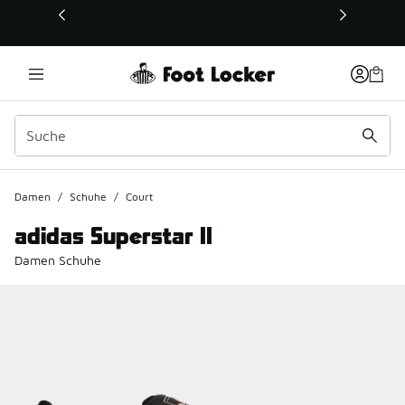
Dieser Link öffnet sich in einem neuen Fenster
Damen
/
Schuhe
/
Court
adidas Superstar II
Damen Schuhe