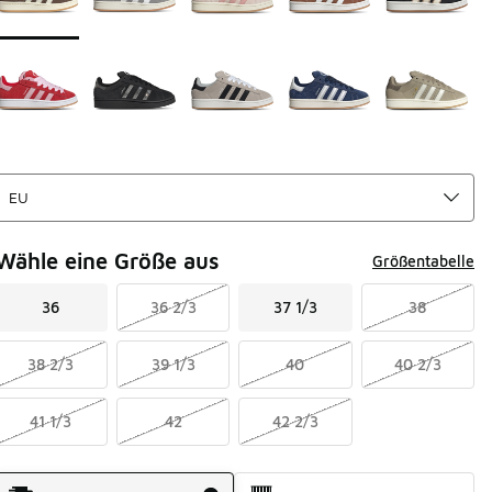
Wähle eine Größe aus
Größentabelle
36
36 2/3
37 1/3
38
38 2/3
39 1/3
40
40 2/3
41 1/3
42
42 2/3
Versandart