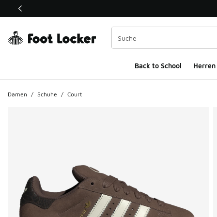
Dieser Link öffnet sich in einem neuen Fenster
Back to School
Herren
Damen
/
Schuhe
/
Court