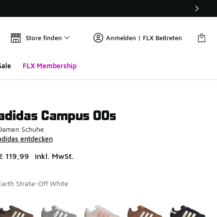
Store finden
Anmelden | FLX Beitreten
Sale
FLX Membership
adidas Campus 00s
Damen Schuhe
adidas entdecken
€ 119,99
inkl. MwSt.
Earth Strata-Off White
Seite 1 von 1 zeigt die Farben 1 bis 10 von 10 an.
Bitte wählen Sie einen Stil aus
*