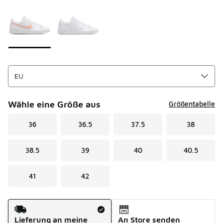
Seite 1 von 1 zeigt die Farben 1 bis 2 von 2 an.
Bitte wählen Sie einen Stil aus
*
Wähle eine Größe aus
Größentabelle
36
36.5
37.5
38
38.5
39
40
40.5
41
42
Versandart
Lieferung an meine
An Store senden