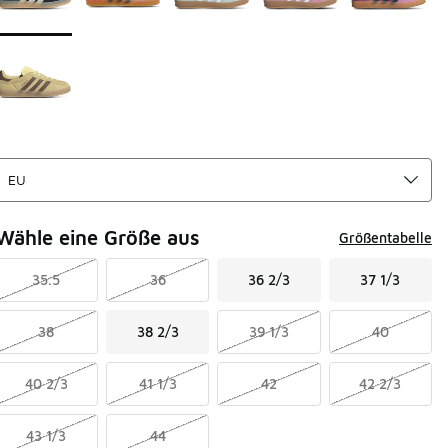
Wähle eine Größe aus
Größentabelle
35.5
36
36 2/3
37 1/3
38
38 2/3
39 1/3
40
40 2/3
41 1/3
42
42 2/3
43 1/3
44