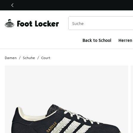
Dieser Link öffnet sich in einem neuen Fenster
Back to School
Herren
Damen
/
Schuhe
/
Court