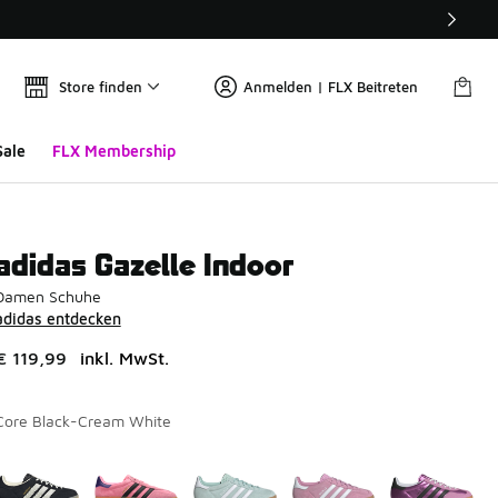
Store finden
Anmelden | FLX Beitreten
Sale
FLX Membership
adidas Gazelle Indoor
Damen Schuhe
adidas entdecken
€ 119,99
inkl. MwSt.
Core Black-Cream White
Seite 1 von 1 zeigt die Farben 1 bis 6 von 6 an.
Bitte wählen Sie einen Stil aus
*