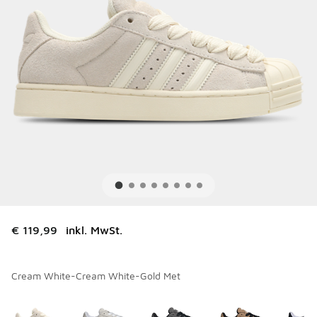
€ 119,99
inkl. MwSt.
Cream White-Cream White-Gold Met
Bitte wählen Sie einen Stil aus
*
Seite 1 von 1 zeigt die Farben 1 bis 6 von 6 an.