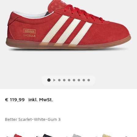
€ 119,99
inkl. MwSt.
Better Scarlet-White-Gum 3
Bitte wählen Sie einen Stil aus
*
Seite 1 von 2 zeigt die Farben 1 bis 10 von 12 an.