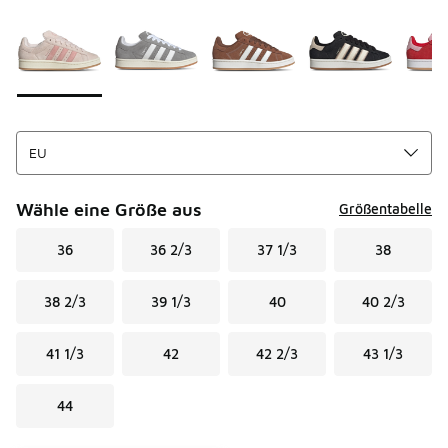
Seite 1 von 1 zeigt die Farben 1 bis 10 von 10 an.
Bitte wählen Sie einen Stil aus
*
Wähle eine Größe aus
Größentabelle
36
36 2/3
37 1/3
38
38 2/3
39 1/3
40
40 2/3
41 1/3
42
42 2/3
43 1/3
44