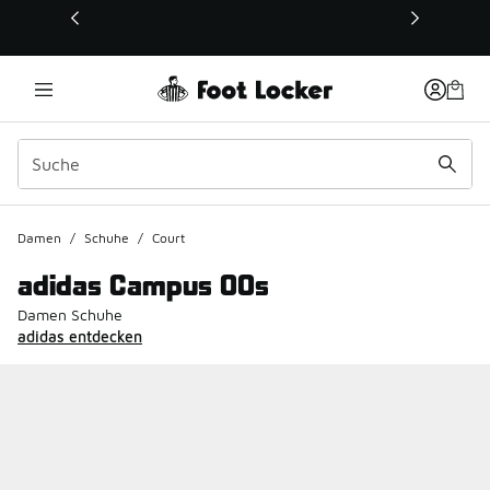
Dieser Link öffnet sich in einem neuen Fenster
Damen
/
Schuhe
/
Court
adidas Campus 00s
Damen Schuhe
adidas entdecken