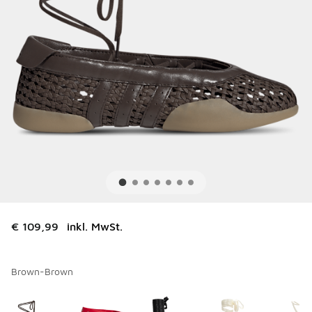
€ 109,99
inkl. MwSt.
Brown-Brown
Bitte wählen Sie einen Stil aus
*
Seite 1 von 1 zeigt die Farben 1 bis 9 von 9 an.