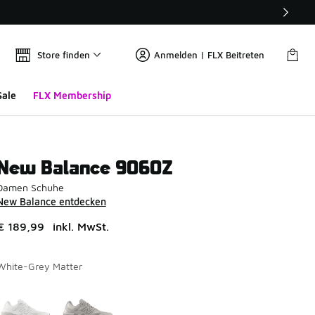
Store finden
Anmelden | FLX Beitreten
Sale
FLX Membership
New Balance 9060Z
Damen Schuhe
New Balance entdecken
€ 189,99
inkl. MwSt.
White-Grey Matter
Seite 1 von 1 zeigt die Farben 1 bis 2 von 2 an.
Bitte wählen Sie einen Stil aus
*