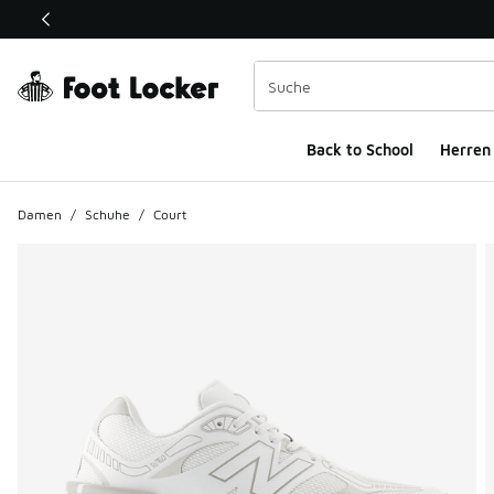
Dieser Link öffnet sich in einem neuen Fenster
Back to School
Herren
Damen
/
Schuhe
/
Court