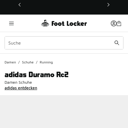
Dieser Link öffnet sich in einem neuen Fenster
Damen
/
Schuhe
/
Running
adidas Duramo Rc2
Damen Schuhe
adidas entdecken