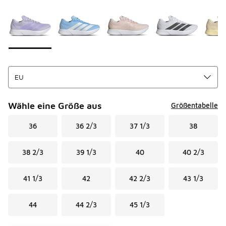
Seite 1 von 1 zeigt die Farben 1 bis 5 von 5 an.
Bitte wählen Sie einen Stil aus
*
Wähle eine Größe aus
Größentabelle
36
36 2/3
37 1/3
38
38 2/3
39 1/3
40
40 2/3
41 1/3
42
42 2/3
43 1/3
44
44 2/3
45 1/3