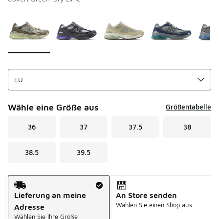
Bitte wählen Sie einen Stil aus
*
Seite 1 von 2 zeigt die Farben 1 bis 10 von 12 an.
Wähle eine Größe aus
Größentabelle
36
37
37.5
38
38.5
39.5
Versandart
Lieferung an meine
An Store senden
Wählen Sie einen Shop aus
Adresse
Wählen Sie Ihre Größe