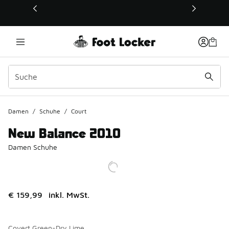
Dieser Link öffnet sich in einem neuen Fenster
Damen
/
Schuhe
/
Court
New Balance 2010
Damen Schuhe
€ 159,99
inkl. MwSt.
Covert Green-Dry Lime