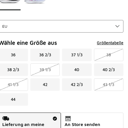
Wähle eine Größe aus
Größentabelle
36
36 2/3
37 1/3
38
38 2/3
39 1/3
40
40 2/3
41 1/3
42
42 2/3
43 1/3
44
Versandart
Lieferung an meine
An Store senden