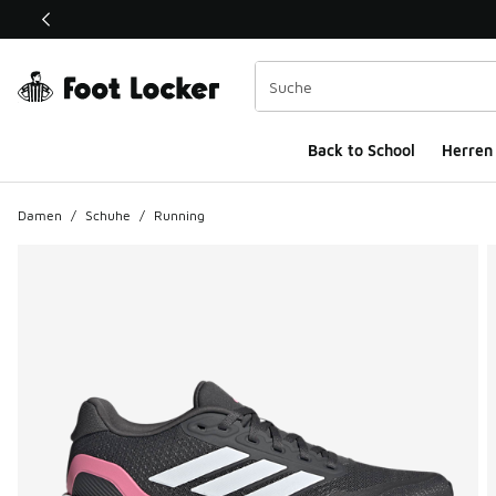
Dieser Link öffnet sich in einem neuen Fenster
Back to School
Herren
Damen
/
Schuhe
/
Running