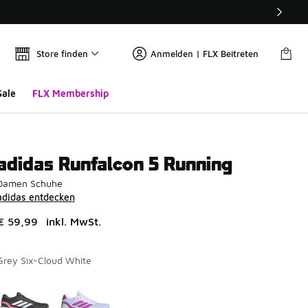
Store finden
Anmelden | FLX Beitreten
Sale
FLX Membership
adidas Runfalcon 5 Running
Damen Schuhe
adidas entdecken
€ 59,99
inkl. MwSt.
Grey Six-Cloud White
Seite 1 von 1 zeigt die Farben 1 bis 2 von 2 an.
Bitte wählen Sie einen Stil aus
*