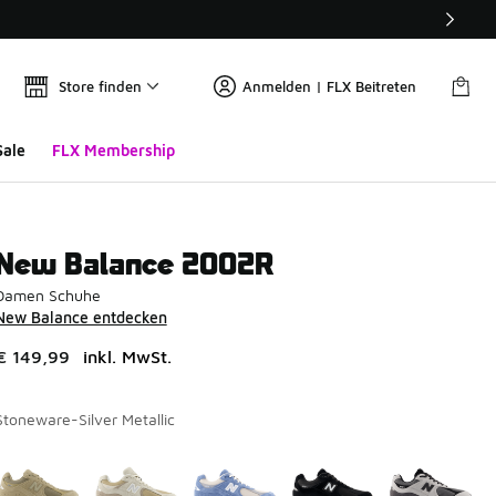
Store finden
Anmelden | FLX Beitreten
Sale
FLX Membership
New Balance 2002R
Damen Schuhe
New Balance entdecken
€ 149,99
inkl. MwSt.
Stoneware-Silver Metallic
Seite 1 von 1 zeigt die Farben 1 bis 6 von 6 an.
Bitte wählen Sie einen Stil aus
*