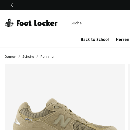
Dieser Link öffnet sich in einem neuen Fenster
Back to School
Herren
Damen
/
Schuhe
/
Running